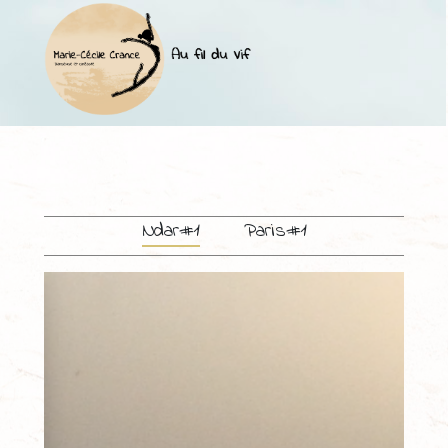
Ndar#1
Paris#1